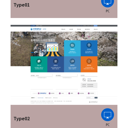
Type01
Type02