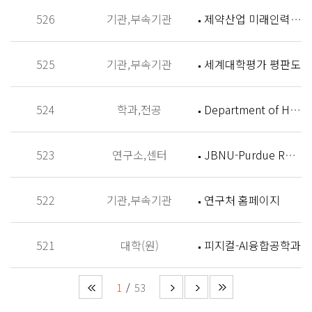
526
기관,부속기관
제약산업 미래인력 양성센터 홈페이지
525
기관,부속기관
세계대학평가 평판도
524
학과,전공
Department of History
523
연구소,센터
JBNU-Purdue Research Institute (JPRI)
522
기관,부속기관
연구처 홈페이지
521
대학(원)
피지컬-AI융합공학과
1
53