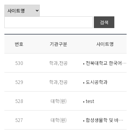
번호
기관구분
사이트명
530
학과,전공
전북대학교 한국어학과
529
학과,전공
도시공학과
528
대학(원)
test
527
대학(원)
합성생물학 및 바이오신소재개발 연구실 (Synthetic Biology and Biomaterials Lab,SBBL)